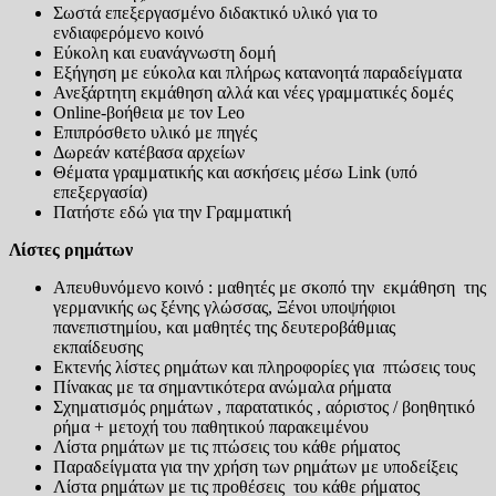
Σωστά επεξεργασμένο διδακτικό υλικό για το
ενδιαφερόμενο κοινό
Εύκολη και ευανάγνωστη δομή
Εξήγηση με εύκολα και πλήρως κατανοητά παραδείγματα
Ανεξάρτητη εκμάθηση αλλά και νέες γραμματικές δομές
Online-βοήθεια με τον Leo
Επιπρόσθετο υλικό με πηγές
Δωρεάν κατέβασα αρχείων
Θέματα γραμματικής και ασκήσεις μέσω Link (υπό
επεξεργασία)
Πατήστε εδώ για την Γραμματική
Λίστες ρημάτων
Απευθυνόμενο κοινό : μαθητές με σκοπό την εκμάθηση της
γερμανικής ως ξένης γλώσσας, Ξένοι υποψήφιοι
πανεπιστημίου, και μαθητές της δευτεροβάθμιας
εκπαίδευσης
Εκτενής λίστες ρημάτων και πληροφορίες για πτώσεις τους
Πίνακας με τα σημαντικότερα ανώμαλα ρήματα
Σχηματισμός ρημάτων , παρατατικός , αόριστος / βοηθητικό
ρήμα + μετοχή του παθητικού παρακειμένου
Λίστα ρημάτων με τις πτώσεις του κάθε ρήματος
Παραδείγματα για την χρήση των ρημάτων με υποδείξεις
Λίστα ρημάτων με τις προθέσεις του κάθε ρήματος