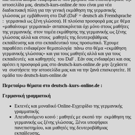
ιστοσελίδα μας. deutsch-kurs-online.de που είναι μια νέα
διαδικτυακή πύλη για την γενική εκμάθηση της γερμανικής
γλώσσας με εμβάθυνση στο DaF.(DaF = deutsch als Fremdsprache
: γερμανικά ως ξένη γλώσσα). Η πλούσια προσφορά μας με θέμα
«μαθαίνουμε γερμανικά» ανταποκρίνεται όχι μόνο στους μαθήτες
της γερμανικής στον τομέα εκμάθησης της γερμανικής ως ξένης
γλώσσας αλλά και στους μαθητές της δευτεροβάθμιας
εκπαίδευσης και στο εκπαιδευτικό τους προσωπικό. Έχουμε
παραθέσει ενδιαφέρον θεματολογία πάνω στο θέμα «εκμάθηση
γερμανικής γλώσσας» και για τους μαθητές αλλά και για τους
εκπαιδευτές και καθηγητές του DaF . Εάν σας ενδιαφέρει και σας
αρέσει η προσφορά μας στο deutsch-kurs-online.de μην ξεχάσετε
να συστήσετε την ιστοσελίδα μας και να την ξανά επισκεφτείτε. Η
ομάδα του deutsch-kurs-online.de
Περεταίρω θέματα στο
deutsch
–
kurs
–
online
.
de
:
Γερμανική γραμματική
Εκτενές και μοναδικό Online-Εγχειρίδιο της γερμανικής
γραμματικής
Απευθυνόμενο κοινό : μαθητές με σκοπό την εκμάθηση της
γερμανικής ως ξένης γλώσσας, Ξένοι υποψήφιοι
πανεπιστημίου, και μαθητές της δευτεροβάθμιας
εκπαίδευσης,