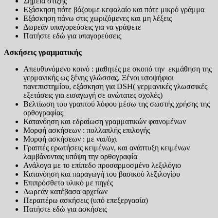
Σημεία στίξης
Εξάσκηση πότε βάζουμε κεφαλαίο και πότε μικρό γράμμα
Εξάσκηση πάνω στις χωριζόμενες και μη λέξεις
Δωρεάν υπαγορεύσεις για να γράψετε
Πατήστε εδώ για υπαγορεύσεις
Ασκήσεις γραμματικής
Απευθυνόμενο κοινό : μαθητές με σκοπό την εκμάθηση της
γερμανικής ως ξένης γλώσσας, Ξένοι υποψήφιοι
πανεπιστημίου, εξάσκηση για DSH( γερμανικές γλωσσικές
εξετάσεις για εισαγωγή σε ανώτατες σχολές)
Βελτίωση του γραπτού λόφου μέσω της σωστής χρήσης της
ορθογραφίας
Κατανόηση και εδραίωση γραμματικών φαινομένων
Μορφή ασκήσεων : πολλαπλής επιλογής
Μορφή ασκήσεων : με ναι/όχι
Γραπτές ερωτήσεις κειμένων, και ανάπτυξη κειμένων
λαμβάνοντας υπόψη την ορθογραφία
Ανάλογα με το επίπεδο προσαρμοσμένο λεξιλόγιο
Κατανόηση και παραγωγή του βασικού λεξιλογίου
Επιπρόσθετο υλικό με πηγές
Δωρεάν κατέβασα αρχείων
Περαιτέρω ασκήσεις (υπό επεξεργασία)
Πατήστε εδώ για ασκήσεις