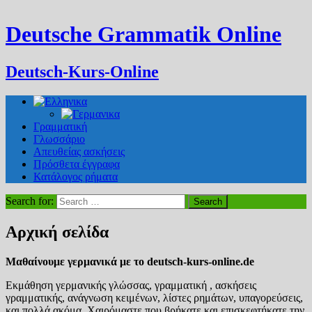
Deutsche Grammatik Online
Deutsch-Kurs-Online
Γραμματική
Γλωσσάριο
Απευθείας ασκήσεις
Πρόσθετα έγγραφα
Κατάλογος ρήματα
Search for:
Αρχική σελίδα
Μαθαίνουμε
γερμανικά
με
το
deutsch-kurs-online.de
Εκμάθηση γερμανικής γλώσσας, γραμματική , ασκήσεις
γραμματικής, ανάγνωση κειμένων, λίστες ρημάτων, υπαγορεύσεις,
και πολλά ακόμα. Χαιρόμαστε που βρήκατε και επισκεφτήκατε την