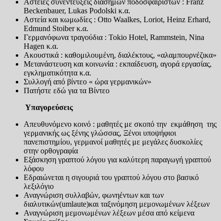
Αστείες συνεντεύξεις διάσημων ποδοσφαιριστών : Franz
Beckenbauer, Lukas Podolski κ.α.
Αστεία και κωμωδίες : Otto Waalkes, Loriot, Heinz Erhard,
Edmund Stoiber κ.α.
Γερμανόφωνα τραγούδια : Tokio Hotel, Rammstein, Nina
Hagen κ.α.
Ακουστικά : καθομιλουμένη, διαλέκτους, «αλαμπουρνέζικα»
Μετανάστευση και κοινωνία : εκπαίδευση, αγορά εργασίας,
εγκληματικότητα κ.α.
Συλλογή από βίντεο « ώρα γερμανικών»
Πατήστε εδώ για τα Βίντεο
Υπαγορεύσεις
Απευθυνόμενο κοινό : μαθητές με σκοπό την εκμάθηση της
γερμανικής ως ξένης γλώσσας, Ξένοι υποψήφιοι
πανεπιστημίου, γερμανοί μαθητές με μεγάλες δυσκολίες
στην ορθογραφία
Εξάσκηση γραπτού λόγου για καλύτερη παραγωγή γραπτού
λόφου
Εδραιώνεται η σιγουριά του γραπτού λόγου στο βασικό
λεξιλόγιο
Αναγνώριση συλλαβών, φωνηέντων και των
διαλυτικών(umlaute)και ταξινόμηση μεμονωμένων λέξεων
Αναγνώριση μεμονωμένων λέξεων μέσα από κείμενα