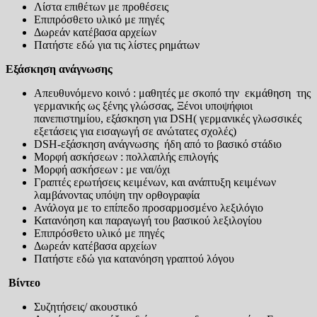
Λίστα επιθέτων με προθέσεις
Επιπρόσθετο υλικό με πηγές
Δωρεάν κατέβασα αρχείων
Πατήστε εδώ για τις λίστες ρημάτων
Εξάσκηση ανάγνωσης
Απευθυνόμενο κοινό : μαθητές με σκοπό την εκμάθηση της
γερμανικής ως ξένης γλώσσας, Ξένοι υποψήφιοι
πανεπιστημίου, εξάσκηση για DSH( γερμανικές γλωσσικές
εξετάσεις για εισαγωγή σε ανώτατες σχολές)
DSH-εξάσκηση ανάγνωσης ήδη από το βασικό στάδιο
Μορφή ασκήσεων : πολλαπλής επιλογής
Μορφή ασκήσεων : με ναι/όχι
Γραπτές ερωτήσεις κειμένων, και ανάπτυξη κειμένων
λαμβάνοντας υπόψη την ορθογραφία
Ανάλογα με το επίπεδο προσαρμοσμένο λεξιλόγιο
Κατανόηση και παραγωγή του βασικού λεξιλογίου
Επιπρόσθετο υλικό με πηγές
Δωρεάν κατέβασα αρχείων
Πατήστε εδώ για κατανόηση γραπτού λόγου
Βίντεο
Συζητήσεις/ ακουστικό