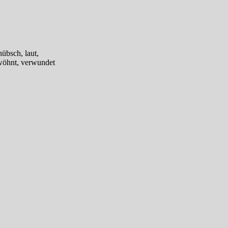
hübsch, laut,
rwöhnt, verwundet