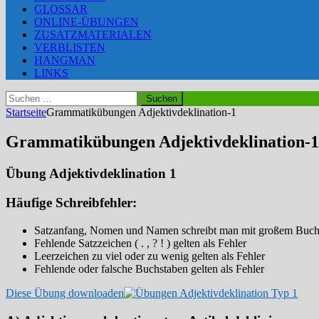
GLOSSAR
ONLINE-ÜBUNGEN
ZUSATZMATERIALEN
VERBLISTEN
HANGMAN
LINKS
Suchen
nach:
Startseite
Grammatikübungen Adjektivdeklination-1
Grammatikübungen Adjektivdeklination-1
Übung Adjektivdeklination 1
Häufige Schreibfehler:
Satzanfang, Nomen und Namen schreibt man mit großem Buchsta
Fehlende Satzzeichen ( . , ? ! ) gelten als Fehler
Leerzeichen zu viel oder zu wenig gelten als Fehler
Fehlende oder falsche Buchstaben gelten als Fehler
Diese Übung downloaden