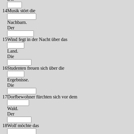
14
Musik stört die
Nachbarn.
Der
15
Wind fegt in der Nacht über das
Land.
Die
16
Studenten freuen sich über die
Ergebnisse.
Die
17
Dorfbewohner fürchten sich vor dem
Wald.
Der
18
Wolf möchte das