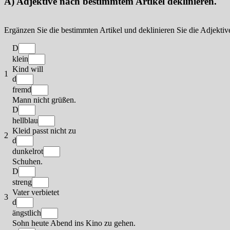
A) Adjektive nach bestimmtem Artikel deklinieren.
Ergänzen Sie die bestimmten Artikel und deklinieren Sie die Adjektiv
D
klein
Kind will
1
d
fremd
Mann nicht grüßen.
D
hellblau
Kleid passt nicht zu
2
d
dunkelrot
Schuhen.
D
streng
Vater verbietet
3
d
ängstlich
Sohn heute Abend ins Kino zu gehen.