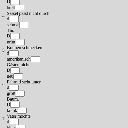
D
breit
Sessel passt nicht durch
4
d
schmal
Tür.
D
grün
Bohnen schmecken
5
d
amerikanisch
Gästen nicht.
D
neu
Fahrrad steht unter
6
d
groß
Baum.
D
krank
Vater möchte
7
d
bitter