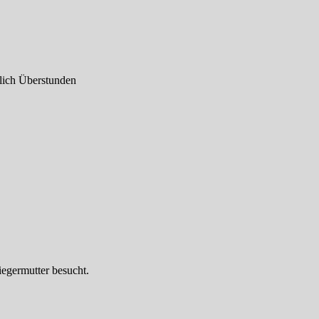
glich Überstunden
iegermutter besucht.