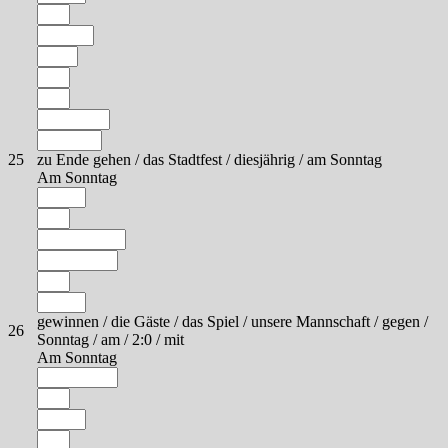
25
zu Ende gehen / das Stadtfest / diesjährig / am Sonntag
Am Sonntag
gewinnen / die Gäste / das Spiel / unsere Mannschaft / gegen /
26
Sonntag / am / 2:0 / mit
Am Sonntag