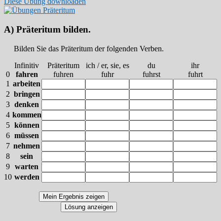
Diese Übung downloaden
A) Präteritum bilden.
Bilden Sie das Präteritum der folgenden Verben.
Infinitiv
Präteritum
ich / er, sie, es
du
ihr
0
fahren
fuhren
fuhr
fuhrst
fuhrt
1
arbeiten
2
bringen
3
denken
4
kommen
5
können
6
müssen
7
nehmen
8
sein
9
warten
10
werden