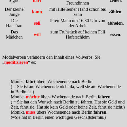
Sigrid
darf
zelten
.
Freundinnen
Der kleine
mit Hilfe seiner Hand schon bis
kann
zählen
.
Junge
zehn
Die
ihren Mann um 16:30 Uhr von
soll
abholen
.
Hausfrau
der Arbeit
Das
zum Frühstück auf keinen Fall
will
essen
.
Mädchen
Haferschleim
Modalverben
verändern den Inhalt eines Vollverbs
. Sie
„
modifizieren
“ es:
Monika
fährt
übers Wochenende nach Berlin.
( = Sie ist am Wochenende nicht da, weil sie am Wochenende
in Berlin ist.)
Monika
möchte
übers Wochenende nach Berlin
fahren
.
( = Sie hat den Wunsch nach Berlin zu fahren. Hat sie Geld und
Zeit, fährt sie. Hat sie kein Geld oder keine Zeit, fährt sie nicht.)
Monika
muss
übers Wochenende nach Berlin
fahren
.
(=Sie hat in Berlin einen wichtigen Geschäftstermin.)