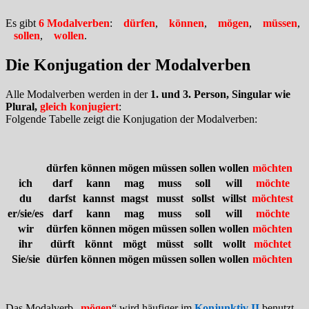
Es gibt
6 Modalverben
:
dürfen
,
können
,
mögen
,
müssen
,
sollen
,
wollen
.
Die Konjugation der Modalverben
Alle Modalverben werden in der
1. und 3. Person, Singular wie
Plural,
gleich konjugiert
:
Folgende Tabelle zeigt die Konjugation der Modalverben:
dürfen
können
mögen
müssen
sollen
wollen
möchten
ich
darf
kann
mag
muss
soll
will
möchte
du
darfst
kannst
magst
musst
sollst
willst
möchtest
er/sie/es
darf
kann
mag
muss
soll
will
möchte
wir
dürfen
können
mögen
müssen
sollen
wollen
möchten
ihr
dürft
könnt
mögt
müsst
sollt
wollt
möchtet
Sie/sie
dürfen
können
mögen
müssen
sollen
wollen
möchten
Das Modalverb „
mögen
“ wird häufiger im
Konjunktiv II
benutzt