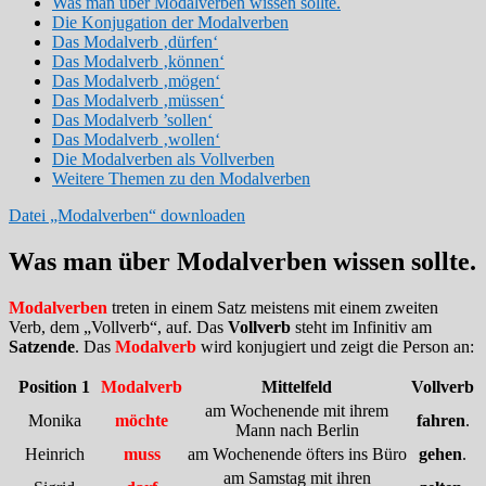
Was man über Modalverben wissen sollte.
Die Konjugation der Modalverben
Das Modalverb ‚dürfen‘
Das Modalverb ‚können‘
Das Modalverb ‚mögen‘
Das Modalverb ‚müssen‘
Das Modalverb ’sollen‘
Das Modalverb ‚wollen‘
Die Modalverben als Vollverben
Weitere Themen zu den Modalverben
Datei „Modalverben“ downloaden
Was man über Modalverben wissen sollte.
Modalverben
treten in einem Satz meistens mit einem zweiten
Verb, dem „Vollverb“, auf. Das
Vollverb
steht im Infinitiv am
Satzende
. Das
Modalverb
wird konjugiert und zeigt die Person an:
Position 1
Modalverb
Mittelfeld
Vollverb
am Wochenende mit ihrem
Monika
möchte
fahren
.
Mann nach Berlin
Heinrich
muss
am Wochenende öfters ins Büro
gehen
.
am Samstag mit ihren