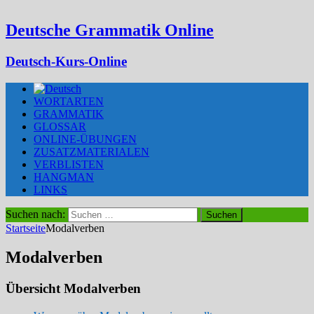
Deutsche Grammatik Online
Deutsch-Kurs-Online
WORTARTEN
GRAMMATIK
GLOSSAR
ONLINE-ÜBUNGEN
ZUSATZMATERIALEN
VERBLISTEN
HANGMAN
LINKS
Suchen nach:
Startseite
Modalverben
Modalverben
Übersicht Modalverben