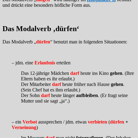
und drückt eine besonders höfliche Form aus.
Das Modalverb ‚dürfen‘
Das Modalverb „
dürfen
“ benutzt man in folgenden Situationen:
– jdm. eine
Erlaubnis
erteilen
Das 12-jährige Mädchen
darf
heute ins Kino
gehen
. (Ihre
Eltern haben es ihr erlaubt.)
Der Mitarbeiter
darf
heute früher nach Hause
gehen
.
(Sein Chef hat es ihm erlaubt.)
Der Sohn
darf
heute länger
aufbleiben
. (Er fragt seine
Mutter und sie sagt „ja“.)
– ein
Verbot
aussprechen / jdm. etwas
verbieten
(
dürfen
+
Verneinung
)
Im Museum
darf
man nicht
fotografieren
. (Der Inhaber