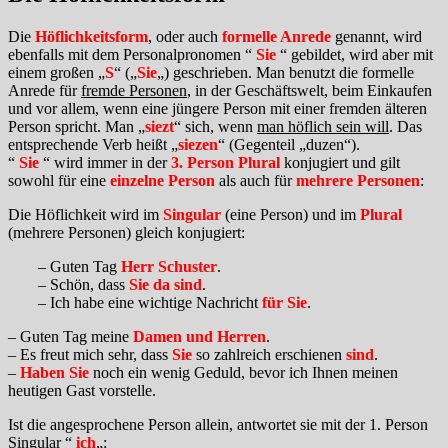
Die
Höflichkeitsform
, oder auch
formelle Anrede
genannt, wird
ebenfalls mit dem Personalpronomen “
Sie
“ gebildet, wird aber mit
einem großen „
S
“ („
Sie
„) geschrieben. Man benutzt die formelle
Anrede für
fremde Personen
, in der Geschäftswelt, beim Einkaufen
und vor allem, wenn eine jüngere Person mit einer fremden älteren
Person spricht. Man „
siezt
“ sich, wenn
man höflich sein will
. Das
entsprechende Verb heißt „
siezen
“ (Gegenteil „duzen“).
“
Sie
“ wird immer in der
3. Person Plural
konjugiert und gilt
sowohl für eine
einzelne Person
als auch für
mehrere Personen
:
Die Höflichkeit wird im
Singular
(eine Person) und im
Plural
(mehrere Personen) gleich konjugiert:
– Guten Tag
Herr Schuster
.
– Schön, dass
Sie da sind
.
– Ich habe eine wichtige Nachricht
für Sie
.
– Guten Tag meine
Damen und Herren
.
– Es freut mich sehr, dass
Sie
so zahlreich erschienen
sind
.
–
Haben Sie
noch ein wenig Geduld, bevor ich Ihnen meinen
heutigen Gast vorstelle.
Ist die angesprochene Person allein, antwortet sie mit der 1. Person
Singular “
ich
„: