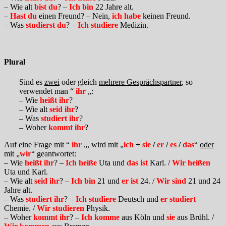
– Wie alt
bist du
? –
Ich bin
22 Jahre alt.
–
Hast du
einen Freund? – Nein,
ich habe
keinen Freund.
– Was
studierst du
? –
Ich studiere
Medizin.
Plural
Sind es
zwei
oder gleich
mehrere Gesprächspartner
, so
verwendet man “
ihr
„:
– Wie
heißt ihr
?
– Wie alt
seid ihr
?
– Was
studiert ihr
?
– Woher
kommt ihr
?
Auf eine Frage mit “
ihr
„, wird mit „
ich
+
sie
/
er
/
es
/
das
“
oder
mit „
wir
“ geantwortet:
– Wie
heißt ihr
? –
Ich heiße
Uta und
das ist
Karl. /
Wir heißen
Uta und Karl.
– Wie alt
seid ihr
? –
Ich bin
21 und
er ist
24. /
Wir sind
21 und 24
Jahre alt.
– Was
studiert ihr
? –
Ich studiere
Deutsch und
er studiert
Chemie. /
Wir studieren
Physik.
– Woher
kommt ihr
? –
Ich komme
aus Köln und
sie
aus Brühl. /