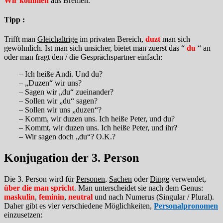
Wir kommen
aus Bremen.
Tipp :
Trifft man
Gleichaltrige
im privaten Bereich,
duzt
man sich
gewöhnlich. Ist man sich unsicher, bietet man zuerst das “
du
“ an
oder man fragt den / die Gesprächspartner einfach:
– Ich heiße Andi. Und du?
– „Duzen“ wir uns?
– Sagen wir „du“ zueinander?
– Sollen wir „du“ sagen?
– Sollen wir uns „duzen“?
– Komm, wir duzen uns. Ich heiße Peter, und du?
– Kommt, wir duzen uns. Ich heiße Peter, und ihr?
– Wir sagen doch „du“? O.K.?
Konjugation der 3. Person
Die 3. Person wird für
Personen
,
Sachen
oder
Dinge
verwendet,
über die man spricht
. Man unterscheidet sie nach dem Genus:
maskulin
,
feminin
,
neutral
und nach Numerus (Singular / Plural).
Daher gibt es vier verschiedene Möglichkeiten,
Personalpronomen
einzusetzen: