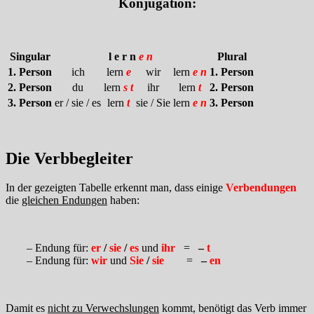
Konjugation:
Singular
l e r n
e n
Plural
1. Person
ich
lern
e
wir
lern
e n
1. Person
2. Person
du
lern
s t
ihr
lern
t
2. Person
3. Person
er / sie / es
lern
t
sie / Sie
lern
e n
3. Person
Die Verbbegleiter
In der gezeigten Tabelle erkennt man, dass einige
Verbendungen
die
gleichen Endungen
haben:
– Endung für:
er
/
sie
/
es
und
ihr
=
–
t
– Endung für:
wir
und
Sie
/
sie
=
–
en
Damit es
nicht zu Verwechslungen
kommt, benötigt das Verb immer