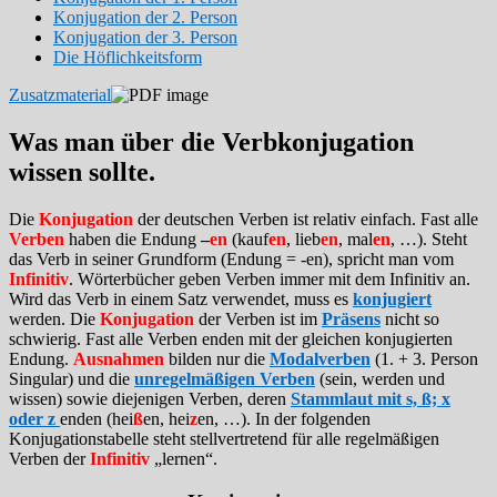
Konjugation der 2. Person
Konjugation der 3. Person
Die Höflichkeitsform
Zusatzmaterial
Was man über die Verbkonjugation
wissen sollte.
Die
Konjugation
der deutschen Verben ist relativ einfach. Fast alle
Verben
haben die Endung
–
en
(kauf
en
, lieb
en
, mal
en
, …). Steht
das Verb in seiner Grundform (Endung = -en), spricht man vom
Infinitiv
. Wörterbücher geben Verben immer mit dem Infinitiv an.
Wird das Verb in einem Satz verwendet, muss es
konjugiert
werden. Die
Konjugation
der Verben ist im
Präsens
nicht so
schwierig. Fast alle Verben enden mit der gleichen konjugierten
Endung.
Ausnahmen
bilden nur die
Modalverben
(1. + 3. Person
Singular) und die
unregelmäßigen Verben
(sein, werden und
wissen) sowie diejenigen Verben, deren
Stammlaut mit s, ß; x
oder z
enden (hei
ß
en, hei
z
en, …). In der folgenden
Konjugationstabelle steht stellvertretend für alle regelmäßigen
Verben der
Infinitiv
„lernen“.